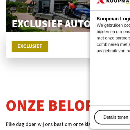
Koopman Logis
EXCLUSIEF AUTOTRANS
We gebruiken cook
bieden en om ons 
met onze partner
combineren met an
EXCLUSIEF
uw gebruik van hu
ONZE BELOFTES
Details tonen
Elke dag doen wij ons best om onze klanten tevreden te s