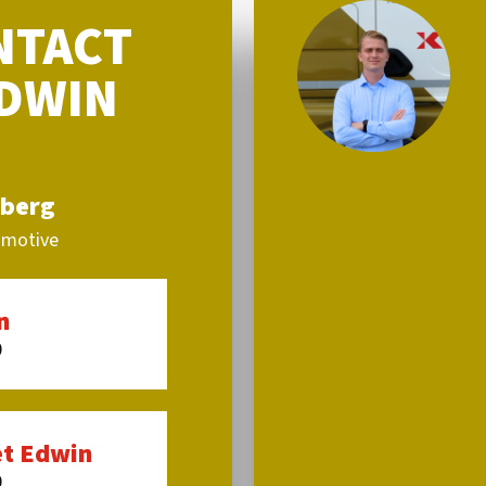
NTACT
EDWIN
berg
omotive
n
0
t Edwin
0