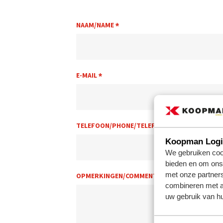
NAAM/NAME
*
E-MAIL
*
TELEFOON/PHONE/TELEFON
Koopman Logis
We gebruiken cook
bieden en om ons 
met onze partner
OPMERKINGEN/COMMENTS/KOMMENTARE
*
combineren met an
uw gebruik van hu