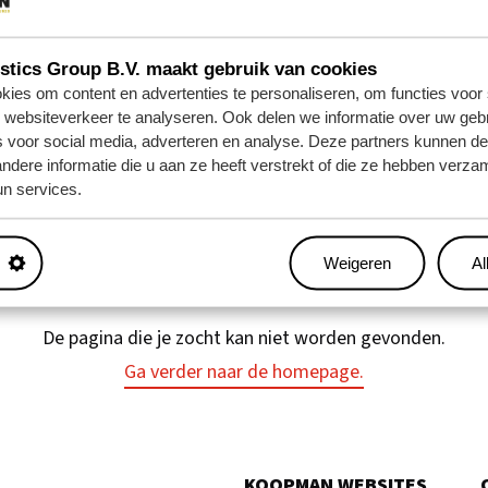
nstverlening
Familiebedrijf sinds 1923
Winnaar 
tics Group B.V. maakt gebruik van cookies
ies om content en advertenties te personaliseren, om functies voor 
websiteverkeer te analyseren. Ook delen we informatie over uw gebr
s voor social media, adverteren en analyse. Deze partners kunnen 
dere informatie die u aan ze heeft verstrekt of die ze hebben verza
VEN PAGINA KAN N
n services.
GEVONDEN
Weigeren
Al
De pagina die je zocht kan niet worden gevonden.
Ga verder naar de homepage.
KOOPMAN WEBSITES