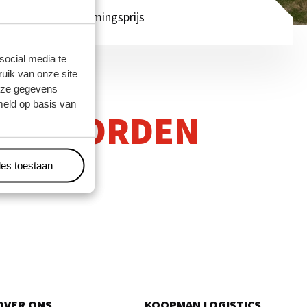
Groninger Ondernemingsprijs
social media te
uik van onze site
deze gegevens
meld op basis van
IET WORDEN
les toestaan
OVER ONS
KOOPMAN LOGISTICS