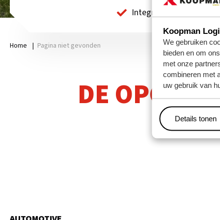
Integrale logistieke die
Koopman Logis
We gebruiken cook
Home
|
Pagina niet gevonden
bieden en om ons 
met onze partner
combineren met an
DE OPGEGE
uw gebruik van hu
Details tonen
AUTOMOTIVE