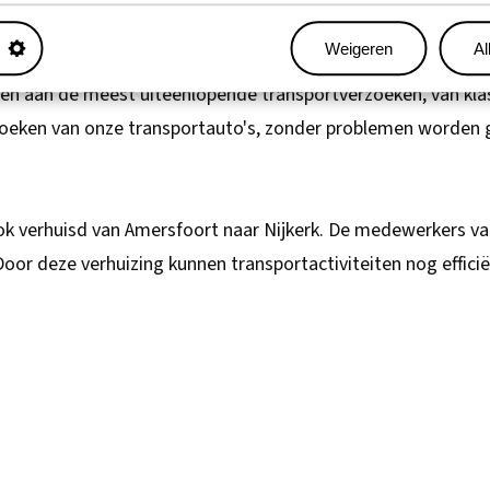
Weigeren
Al
pen als overdekte autotransporters en trailers variërend van
en aan de meest uiteenlopende transportverzoeken, van klas
jhoeken van onze transportauto's, zonder problemen worden g
k verhuisd van Amersfoort naar Nijkerk. De medewerkers v
oor deze verhuizing kunnen transportactiviteiten nog effic