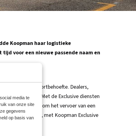
idde Koopman haar logistieke
het tijd voor een nieuwe passende naam en
ren met een transportbehoefte. Dealers,
 van voertuigen. “Met de Exclusive diensten
social media te
uik van onze site
tions. “Of het gaat om het vervoer van een
deze gegevens
nders of afwijkend is, met Koopman Exclusive
meld op basis van