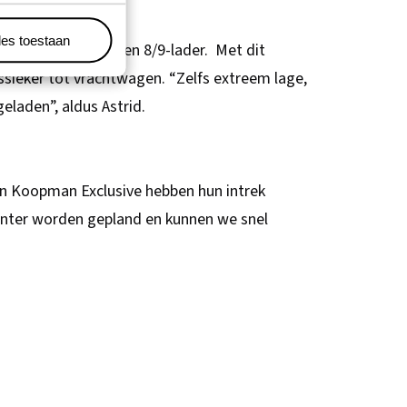
les toestaan
 een 1-lader tot een 8/9-lader. Met dit
sieker tot vrachtwagen. “Zelfs extreem lage,
eladen”, aldus Astrid.
an Koopman Exclusive hebben hun intrek
iënter worden gepland en kunnen we snel