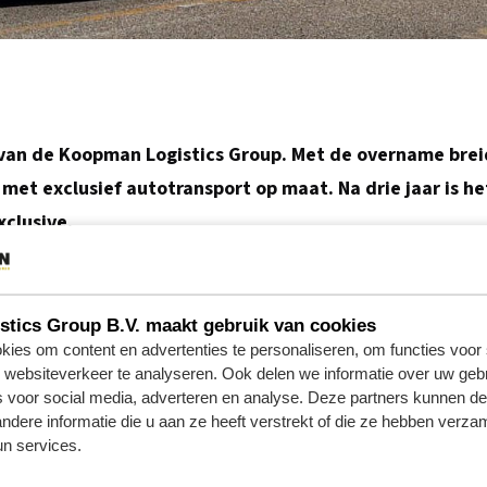
 van de Koopman Logistics Group. Met de overname bre
 met exclusief autotransport op maat. Na drie jaar is 
clusive.
ort en biedt totaaloplossingen voor bedrijven of particulie
tics Group B.V. maakt gebruik van cookies
 evenementen kunnen bij Koopman terecht voor het transport
ies om content en advertenties te personaliseren, om functies voor 
websiteverkeer te analyseren. Ook delen we informatie over uw gebr
specialiseerd autovervoer”, zegt Astrid Smink Manager Opera
s voor social media, adverteren en analyse. Deze partners kunnen 
 van auto’s uit faillissementen, alles wat maar een beetje a
dere informatie die u aan ze heeft verstrekt of die ze hebben verza
n services.