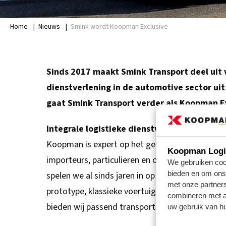
Home
|
Nieuws
|
Smink wordt Koopman Exclusive
Sinds 2017 maakt Smink Transport deel uit
dienstverlening in de automotive sector uit
gaat Smink Transport verder als Koopman Ex
Integrale logistieke dienstverlening
Koopman is expert op het gebied van autotransp
Koopman Logis
importeurs, particulieren en organisatoren van
We gebruiken cook
bieden en om ons 
spelen we al sinds jaren in op de vraag naar ge
met onze partner
prototype, klassieke voertuigen, of het ophalen
combineren met an
bieden wij passend transport.”
uw gebruik van hu