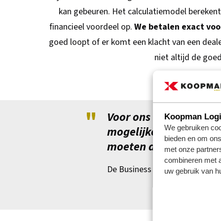
kan gebeuren. Het calculatiemodel berekent 
financieel voordeel op.
We betalen exact voo
goed loopt of er komt een klacht van een deal
niet altijd de goe
"
Voor ons is het belang
Koopman Logis
We gebruiken cook
mogelijke kosten te ve
bieden en om ons 
moeten de processen z
met onze partner
combineren met an
De Business Unit Manager Car
uw gebruik van hu