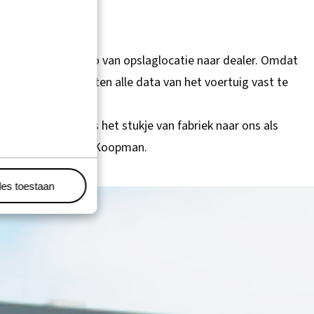
EN
vervoer van de auto van opslaglocatie naar dealer. Omdat
hele logistieke keten alle data van het voertuig vast te
optimaliseren.
worden. Voor ons is het stukje van fabriek naar ons als
eem – Vinturas – en Koopman.
les toestaan