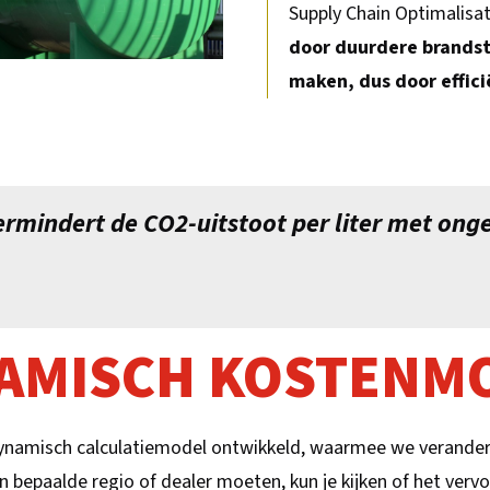
Supply Chain Optimalisa
door duurdere brandst
maken, dus door efficië
rmindert de CO2-uitstoot per liter met ong
AMISCH KOSTENM
misch calculatiemodel ontwikkeld, waarmee we verandering
en bepaalde regio of dealer moeten, kun je kijken of het ver