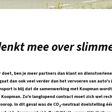
nkt mee over slimme
ar doet, ben je meer partners dan klant en dienstverl
aat dan ook veel verder dan het vervoeren van auto’s
ransport is blij dat de samenwerking met Koopman word
 Koopman. Zo’n langlopend contract moet zich wel rech
voorop. In dit geval was de CO
-neutraal doelstelling é
2