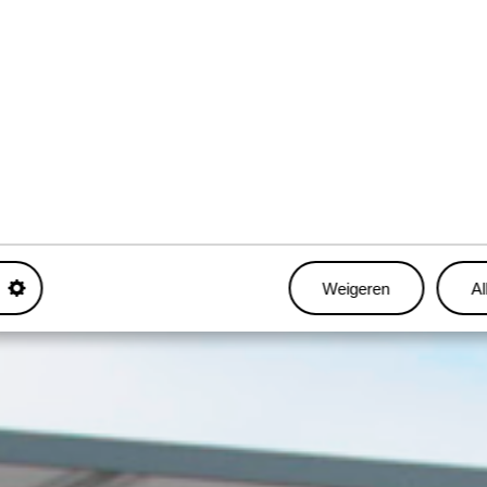
NZICHT IN DE KET
nologie. Dat betekent een volledige digitalisering van het 
, zijn data optimaal beveiligd en onveranderbaar. Door in de 
n we meer inzicht in de keten en kunnen wij onze processen 
precies kan zien waar de auto’s zijn en wanneer ze geleverd 
arover zijn we in gesprek met de ontwikkelaar van het syst
Weigeren
Al