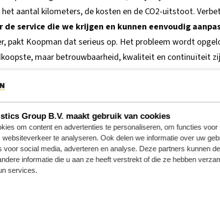
het aantal kilometers, de kosten en de CO2-uitstoot. Verbete
r de service die we krijgen en kunnen eenvoudig aanpa
er, pakt Koopman dat serieus op. Het probleem wordt opgel
dkoopste, maar betrouwbaarheid, kwaliteit en continuïteit zi
rijk om zowel onze CO2-doelstelling te halen
tics Group B.V. maakt gebruik van cookies
ies om content en advertenties te personaliseren, om functies voor 
rvoeren. Vervoer zorgt voor een groot deel 
websiteverkeer te analyseren. Ook delen we informatie over uw gebr
o efficiënt mogelijk verlopen
s voor social media, adverteren en analyse. Deze partners kunnen 
dere informatie die u aan ze heeft verstrekt of die ze hebben verza
s
n services.