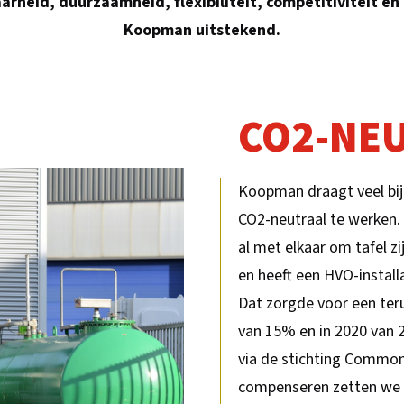
rheid, duurzaamheid, flexibiliteit, competitiviteit en 
Koopman uitstekend.
CO2-NE
Koopman draagt veel bij 
CO2-neutraal te werken.
al met elkaar om tafel z
en heeft een HVO-install
Dat zorgde voor een ter
van 15% en in 2020 van
via de stichting Common
compenseren zetten we i