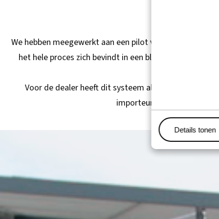
I
We hebben meegewerkt aan een pilot voor blockchain tech
het hele proces zich bevindt in een blockchain-omgeving
leggen, hebbe
Voor de dealer heeft dit systeem als voordeel dat hij 
importeur interessanter. Da
Details tonen