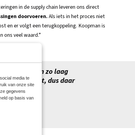
ringen in de supply chain leveren ons direct
ssingen doorvoeren.
Als iets in het proces niet
ost en er volgt een terugkoppeling. Koopman is
jn ons veel waard.”
, als om tegen zo laag
social media te
van de uitstoot, dus daar
uik van onze site
deze gegevens
meld op basis van