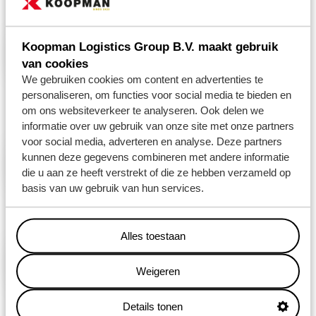
02 juni 2026
STRATEGISCHE SAMENWERKING MET
Koopman Logistics Group B.V. maakt gebruik
HYUNDAI GLOVIS EN PORT OF
van cookies
AMSTERDAM
We gebruiken cookies om content en advertenties te
LEES MEER
personaliseren, om functies voor social media te bieden en
om ons websiteverkeer te analyseren. Ook delen we
informatie over uw gebruik van onze site met onze partners
02 april 2026
voor social media, adverteren en analyse. Deze partners
DUURZAAM LOGISTIEK CENTRUM IN
kunnen deze gegevens combineren met andere informatie
LEEK
die u aan ze heeft verstrekt of die ze hebben verzameld op
basis van uw gebruik van hun services.
LEES MEER
06 februari 2025
Alles toestaan
KOOPMAN VERNIEUWT VERTROUWD
Weigeren
LEES MEER
Details tonen